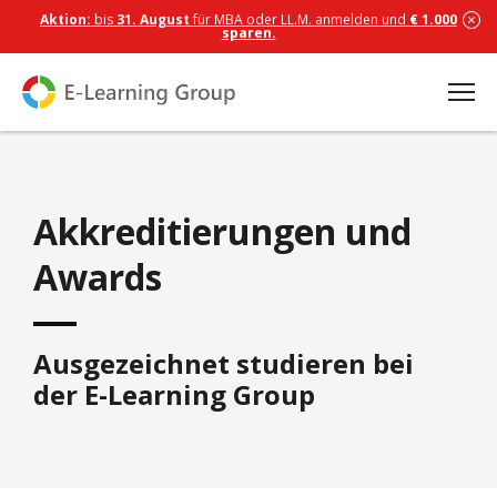
Aktion:
bis
31. August
für MBA oder LL.M. anmelden und
€ 1.000
sparen.
Akkreditierungen und
Awards
Ausgezeichnet studieren bei
der E-Learning Group