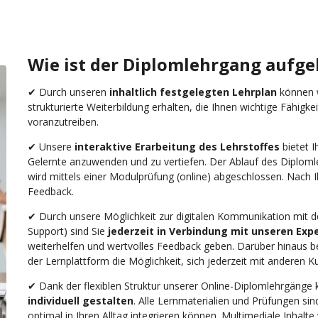
Wie ist der Diplomlehrgang aufg
✔ Durch unseren
inhaltlich festgelegten Lehrplan
können w
strukturierte Weiterbildung erhalten, die Ihnen wichtige Fähigkei
voranzutreiben.
✔ Unsere
interaktive Erarbeitung des Lehrstoffes
bietet I
Gelernte anzuwenden und zu vertiefen. Der Ablauf des Diplomle
wird mittels einer Modulprüfung (online) abgeschlossen. Nach I
Feedback.
✔ Durch unsere Möglichkeit zur digitalen Kommunikation mit de
Support) sind Sie
jederzeit in Verbindung mit unseren Exp
weiterhelfen und wertvolles Feedback geben. Darüber hinaus be
der Lernplattform die Möglichkeit, sich jederzeit mit anderen 
✔ Dank der flexiblen Struktur unserer Online-Diplomlehrgänge 
individuell gestalten
. Alle Lernmaterialien und Prüfungen si
optimal in Ihren Alltag integrieren können. Multimediale Inhalt