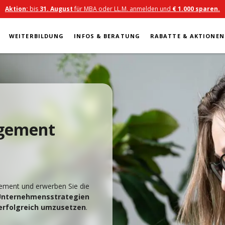
Aktion:
bis
31. August
für MBA oder LL.M. anmelden und
€ 1.000 sparen.
WEITERBILDUNG
INFOS & BERATUNG
RABATTE & AKTIONEN
agement
ement und erwerben Sie die
 Unternehmensstrategien
erfolgreich umzusetzen
.