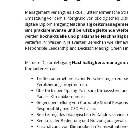
Management verlangt es aktuell, unternehmerische Stra
Umsetzung vor dem Hintergrund von ökologischen Disko
digitale Diplomlehrgang
Nachhaltigkeitsmanageme
eine
praxisrelevante und berufsbegleitende Weite
werden
hochaktuelle und praxisnahe Nachhaltigk
vertiefen Ihr Wissen in relevanten Bereichen wie Klima
Responsible Leadership and Decision Making, Green F
Mit dem Diplomlehrgang
Nachhaltigkeitsmanagem
Kompetenzen an:
Treffen unternehmerischer Entscheidungen zu p
Zertifizierungsprogrammen.
Überblick über Tipping Points im Klimasystem u
Pariser Klimaabkommens.
Gegenüberstellung von Corporate Social Responsibil
Responsibility und CEO Activism.
Beurteilung des ökologischen Fußabdrucks einer 
Kenntnis der Bedeutung und Nutzung ausgewählte
Einschätzung von Klimarisiken in Finanzsituatio