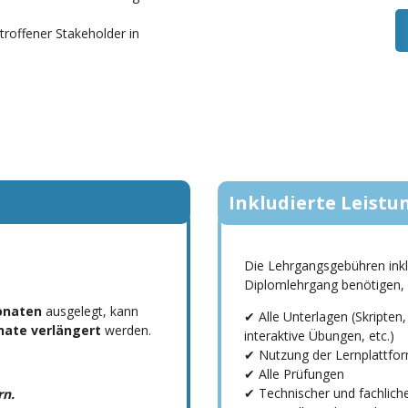
troffener Stakeholder in
Inkludierte Leistu
Die Lehrgangsgebühren inklu
Diplomlehrgang benötigen,
onaten
ausgelegt, kann
✔ Alle Unterlagen (Skripten,
nate verlängert
werden.
interaktive Übungen, etc.)
✔ Nutzung der Lernplattfo
✔ Alle Prüfungen
✔ Technischer und fachlich
rn.