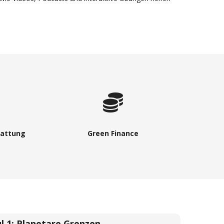
tattung
Green Finance
l 1:
Planetare Grenzen