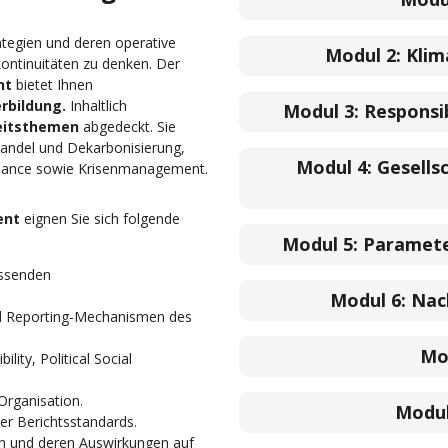
tegien und deren operative
Modul 2:
Klim
ntinuitäten zu denken. Der
nt
bietet Ihnen
rbildung.
Inhaltlich
Modul 3:
Responsi
eitsthemen
abgedeckt. Sie
wandel und Dekarbonisierung,
Modul 4:
Gesells
inance sowie Krisenmanagement.
ent
eignen Sie sich folgende
Modul 5:
Paramete
assenden
Modul 6:
Nac
nd Reporting-Mechanismen des
Mo
ity, Political Social
Organisation.
Modul
r Berichtsstandards.
nen und deren Auswirkungen auf