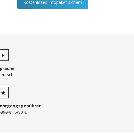
Kostenloses Infopaket sichern
prache
eutsch
ehrgangsgebühren
.990 €
1.490 €