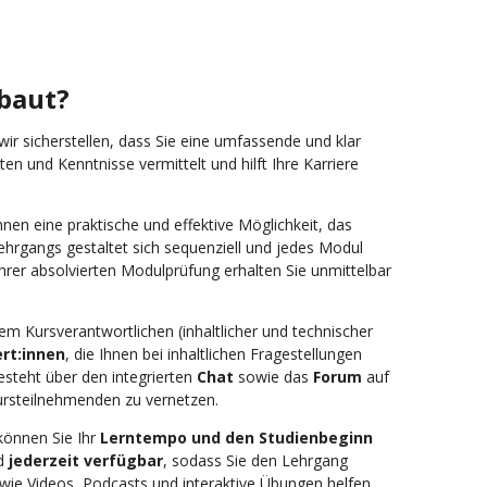
ebaut?
ir sicherstellen, dass Sie eine umfassende und klar
ten und Kenntnisse vermittelt und hilft Ihre Karriere
hnen eine praktische und effektive Möglichkeit, das
hrgangs gestaltet sich sequenziell und jedes Modul
hrer absolvierten Modulprüfung erhalten Sie unmittelbar
m Kursverantwortlichen (inhaltlicher und technischer
ert:innen
, die Ihnen bei inhaltlichen Fragestellungen
steht über den integrierten
Chat
sowie das
Forum
auf
Kursteilnehmenden zu vernetzen.
können Sie Ihr
Lerntempo und den Studienbeginn
nd
jederzeit verfügbar
, sodass Sie den Lehrgang
e wie Videos, Podcasts und interaktive Übungen helfen