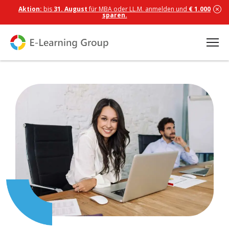
Aktion:
bis
31. August
für MBA oder LL.M. anmelden und
€ 1.000
sparen.