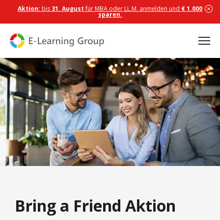
Aktion:
bis
31. August
für MBA oder LL.M. anmelden und
€ 1.000
sparen.
Bring a Friend Aktion