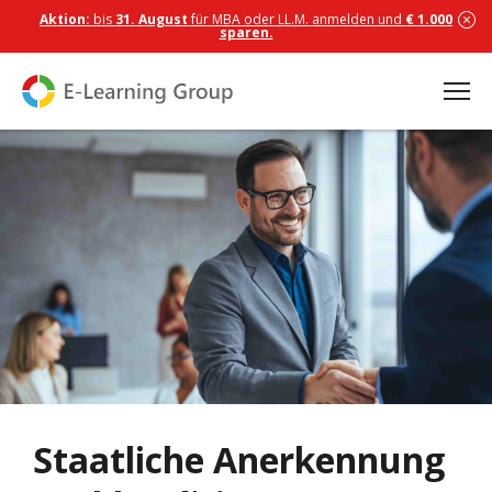
Aktion:
bis
31. August
für MBA oder LL.M. anmelden und
€ 1.000
sparen.
Staatliche Anerkennung