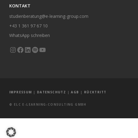
KONTAKT
studienberatung@e-learning-group.com
+43 1 361 97 67 10
WhatsApp schreiben
Instagram
Facebook
LinkedIn
Spotify
YouTube
IMPRESSUM
|
DATENSCHUTZ
|
AGB
|
RÜCKTRITT
© ELC E-LEARNING-CONSULTING GMBH