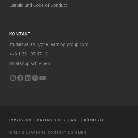
Leitbild und Code of Conduct
KONTAKT
studienberatung@e-learning-group.com
+43 1 361 97 67 10
WhatsApp schreiben
Instagram
Facebook
LinkedIn
Spotify
YouTube
IMPRESSUM
|
DATENSCHUTZ
|
AGB
|
RÜCKTRITT
© ELC E-LEARNING-CONSULTING GMBH