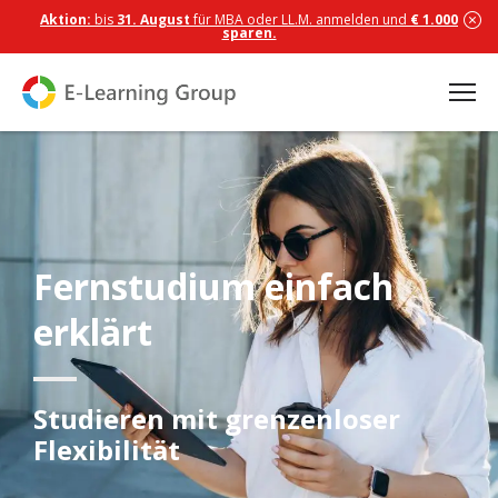
Aktion:
bis
31. August
für MBA oder LL.M. anmelden und
€ 1.000
sparen.
Fernstudium einfach
erklärt
Studieren mit grenzenloser
Flexibilität