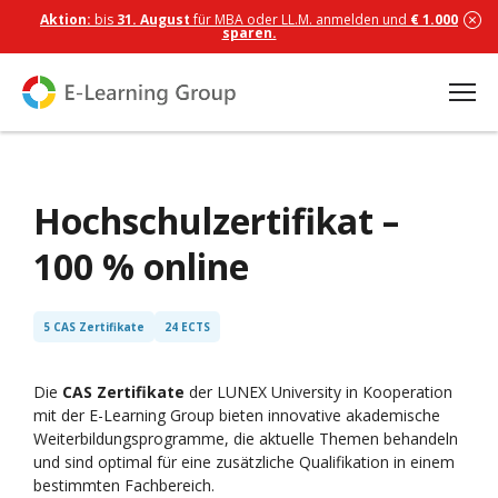
Aktion:
bis
31. August
für MBA oder LL.M. anmelden und
€ 1.000
sparen.
Hochschulzertifikat –
100 % online
5 CAS Zertifikate
24 ECTS
Die
CAS Zertifikate
der LUNEX University in Kooperation
mit der E-Learning Group bieten innovative akademische
Weiterbildungsprogramme, die aktuelle Themen behandeln
und sind optimal für eine zusätzliche Qualifikation in einem
bestimmten Fachbereich.