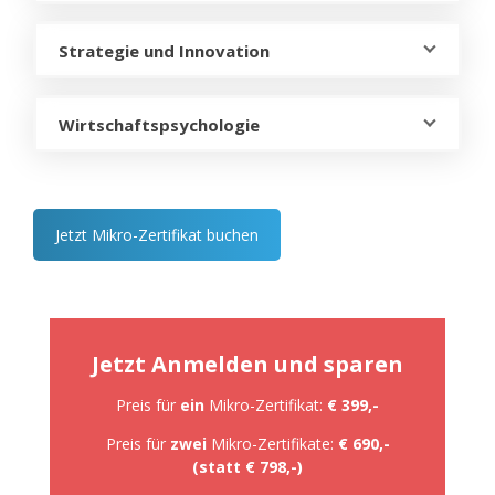
Strategie und Innovation
Wirtschaftspsychologie
Jetzt Mikro-Zertifikat buchen
Jetzt Anmelden und sparen
Preis für
ein
Mikro-Zertifikat:
€ 399,-
Preis für
zwei
Mikro-Zertifikate:
€ 690,-
(statt € 798,-)