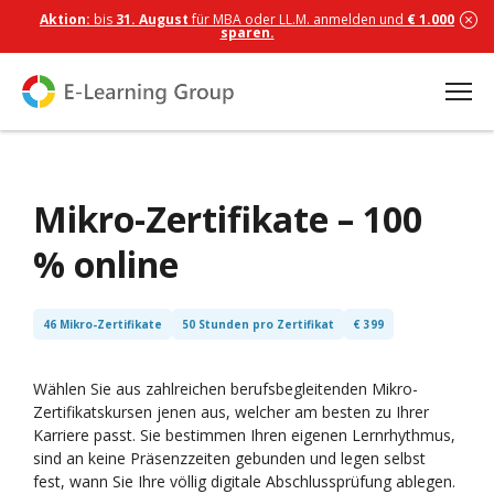
Aktion:
bis
31. August
für MBA oder LL.M. anmelden und
€ 1.000
sparen.
Mikro-Zertifikate – 100
% online
46 Mikro-Zertifikate
50 Stunden pro Zertifikat
€ 399
Wählen Sie aus zahlreichen berufsbegleitenden Mikro-
Zertifikatskursen jenen aus, welcher am besten zu Ihrer
Karriere passt. Sie bestimmen Ihren eigenen Lernrhythmus,
sind an keine Präsenzzeiten gebunden und legen selbst
fest, wann Sie Ihre völlig digitale Abschlussprüfung ablegen.