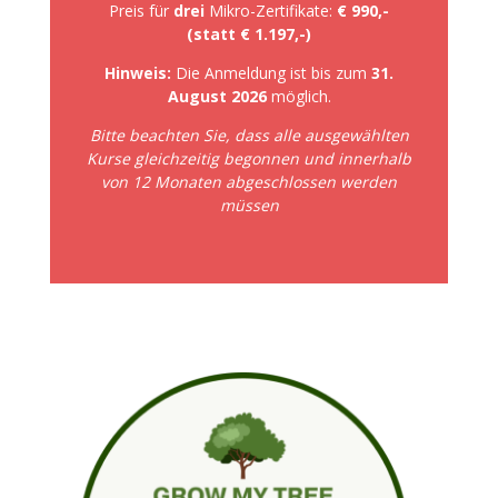
Preis für
drei
Mikro-Zertifikate:
€ 990,-
(statt € 1.197,-)
Hinweis:
Die Anmeldung ist bis zum
31.
August 2026
möglich.
Bitte beachten Sie, dass alle ausgewählten
Kurse gleichzeitig begonnen u
nd inn
erhalb
v
on
12 Monat
e
n abges
chloss
en werden
müss
en