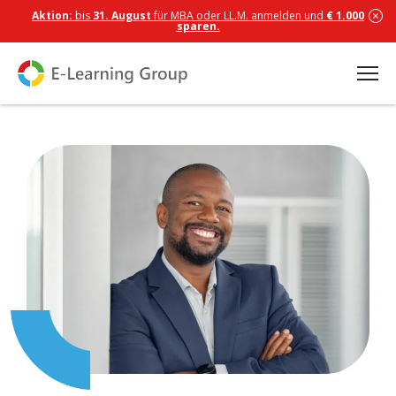
Aktion:
bis
31. August
für MBA oder LL.M. anmelden und
€ 1.000
sparen.