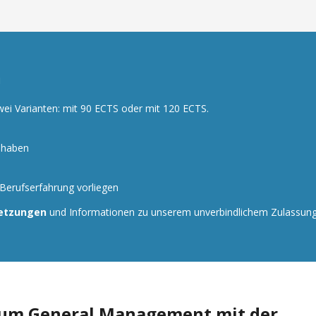
!
wei Varianten: mit 90 ECTS oder mit 120 ECTS.
t haben
 Berufserfahrung vorliegen
setzungen
und Informationen zu unserem unverbindlichem Zulassung
dium
General Management mit der