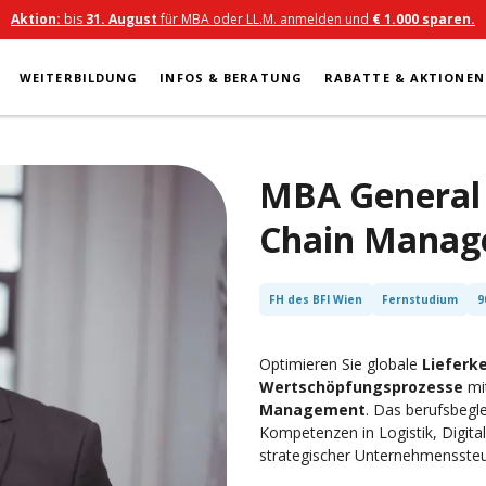
Aktion:
bis
31. August
für MBA oder LL.M. anmelden und
€ 1.000 sparen.
WEITERBILDUNG
INFOS & BERATUNG
RABATTE & AKTIONEN
MBA
General
Chain Mana
FH des BFI Wien
Fernstudium
9
Optimieren Sie globale
Lieferk
Wertschöpfungsprozesse
mi
Management
. Das berufsbegl
Kompetenzen in Logistik, Digit
strategischer Unternehmenssteue