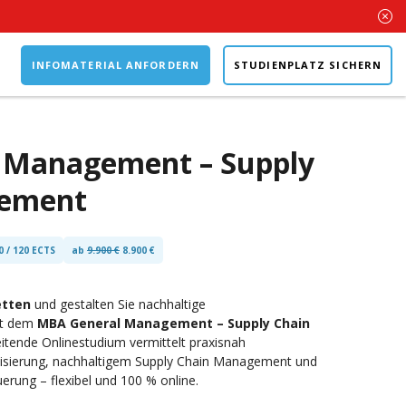
INFOMATERIAL ANFORDERN
STUDIENPLATZ SICHERN
 Management – Supply
gement
0 / 120 ECTS
ab
9.900 €
8.900 €
etten
und gestalten Sie nachhaltige
t dem
MBA General Management – Supply Chain
eitende Onlinestudium vermittelt praxisnah
alisierung, nachhaltigem Supply Chain Management und
rung – flexibel und 100 % online.