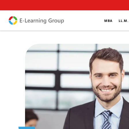
MBA
LL.M.