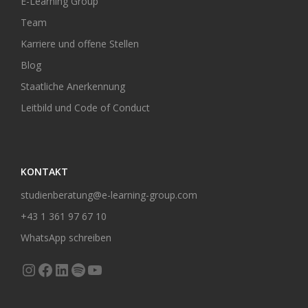
E-Learning Group
Team
Karriere und offene Stellen
Blog
Staatliche Anerkennung
Leitbild und Code of Conduct
KONTAKT
studienberatung@e-learning-group.com
+43 1 361 97 67 10
WhatsApp schreiben
Instagram
Facebook
LinkedIn
Spotify
YouTube