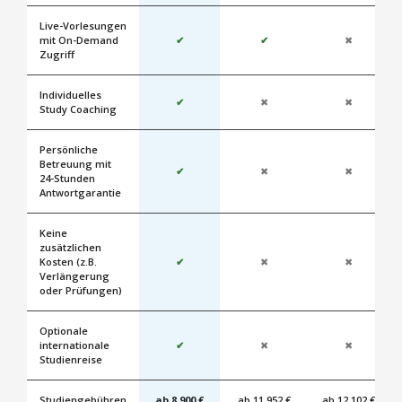
Live-Vorlesungen
mit On-Demand
✔
✔
✖
Zugriff
Individuelles
✔
✖
✖
Study Coaching
Persönliche
Betreuung mit
✔
✖
✖
24-Stunden
Antwortgarantie
Keine
zusätzlichen
Kosten (z.B.
✔
✖
✖
Verlängerung
oder Prüfungen)
Optionale
internationale
✔
✖
✖
Studienreise
Studiengebühren
ab 8.900 €
ab 11.952 €
ab 12.102 €