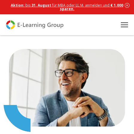
Aktion:
bis
31. August
für MBA oder LL.M. anmelden und
€ 1.000
sparen.