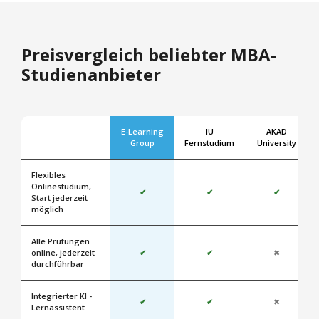
Preisvergleich beliebter MBA-
Studienanbieter
E-Learning
IU
AKAD
Group
Fernstudium
University
Flexibles
Onlinestudium,
✔
✔
✔
Start jederzeit
möglich
Alle Prüfungen
online, jederzeit
✔
✔
✖
durchführbar
Integrierter KI -
✔
✔
✖
Lernassistent