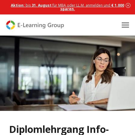
Aktion:
bis
31. August
für MBA oder LL.M. anmelden und
€ 1.000
sparen.
Diplomlehrgang Info-