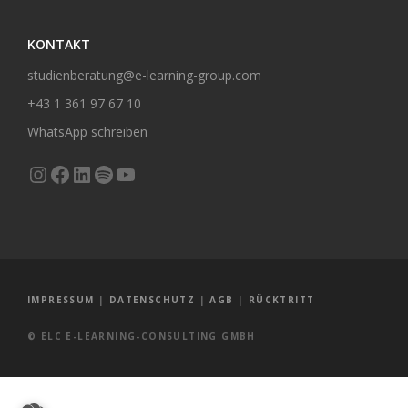
KONTAKT
studienberatung@e-learning-group.com
+43 1 361 97 67 10
WhatsApp schreiben
Instagram
Facebook
LinkedIn
Spotify
YouTube
IMPRESSUM
|
DATENSCHUTZ
|
AGB
|
RÜCKTRITT
© ELC E-LEARNING-CONSULTING GMBH