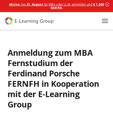
Aktion:
bis
31. August
für MBA oder LL.M. anmelden und
€ 1.000
sparen.
Anmeldung zum MBA
Fernstudium der
Ferdinand Porsche
FERNFH in Kooperation
mit der E-Learning
Group