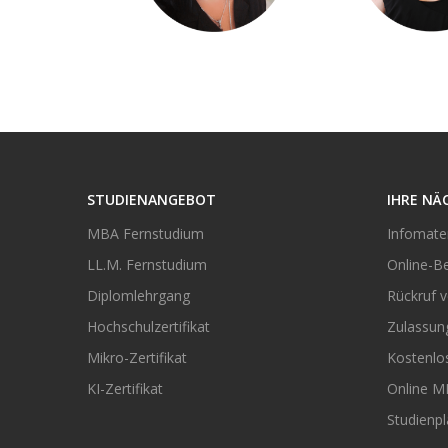
STUDIENANGEBOT
IHRE NÄ
MBA Fernstudium
Infomater
LL.M. Fernstudium
Online-B
Diplomlehrgang
Rückruf 
Hochschulzertifikat
Zulassun
Mikro-Zertifikat
Kostenlo
KI-Zertifikat
Online M
Studienpl