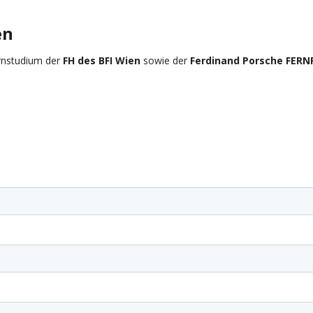
en
ernstudium der
FH des BFI Wien
sowie der
Ferdinand Porsche FERN