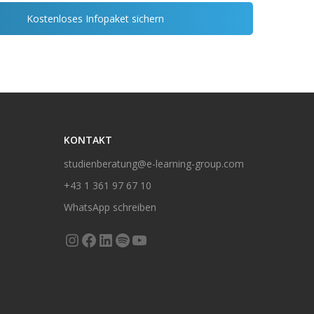
Kostenloses Infopaket sichern
KONTAKT
studienberatung@e-learning-group.com
+43 1 361 97 67 10
WhatsApp schreiben
Instagram
Facebook
LinkedIn
Spotify
YouTube