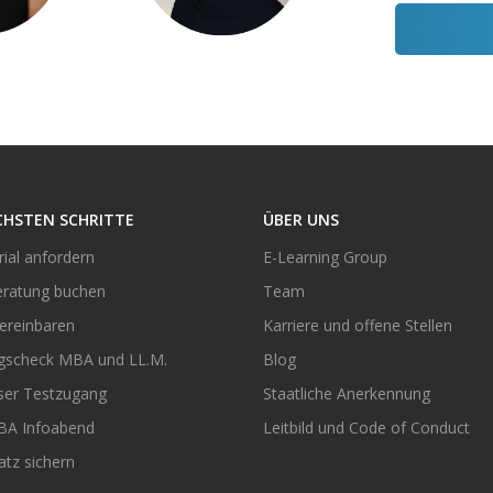
CHSTEN SCHRITTE
ÜBER UNS
ial anfordern
E-Learning Group
eratung buchen
Team
vereinbaren
Karriere und offene Stellen
gscheck MBA und LL.M.
Blog
ser Testzugang
Staatliche Anerkennung
BA Infoabend
Leitbild und Code of Conduct
atz sichern