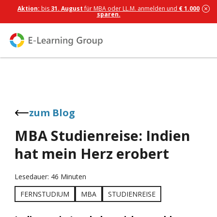
Aktion:
bis
31. August
für MBA oder LL.M. anmelden und
€ 1.000
sparen.
zum Blog
MBA Studienreise: Indien
hat mein Herz erobert
Lesedauer: 46 Minuten
FERNSTUDIUM
MBA
STUDIENREISE