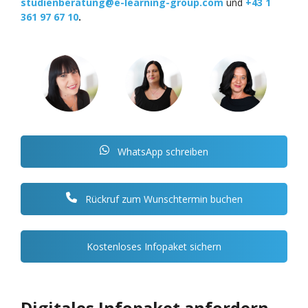
studienberatung@e-learning-group.com
und
+43 1
361 97 67 10
.
WhatsApp schreiben
Rückruf zum Wunschtermin buchen
Kostenloses Infopaket sichern
Digitales Infopaket anfordern