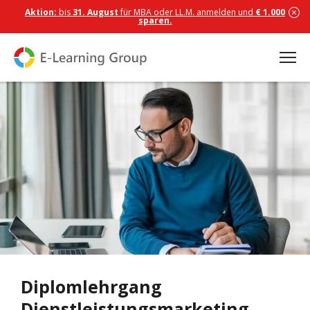
Aktion:
bis
31. August
für MBA oder LL.M. anmelden und
€ 1.000
sparen.
Diplomlehrgang
Dienstleistungsmarketing