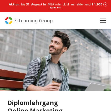
Aktion:
bis
31. August
für MBA oder LL.M. anmelden und
€ 1.000
sparen.
Diplomlehrgang
Online Marketing