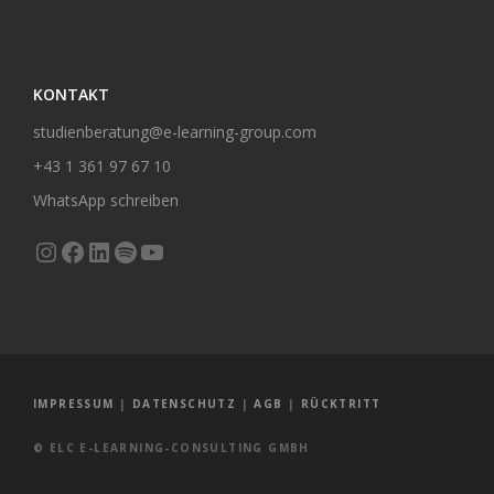
KONTAKT
studienberatung@e-learning-group.com
+43 1 361 97 67 10
WhatsApp schreiben
Instagram
Facebook
LinkedIn
Spotify
YouTube
IMPRESSUM
|
DATENSCHUTZ
|
AGB
|
RÜCKTRITT
© ELC E-LEARNING-CONSULTING GMBH