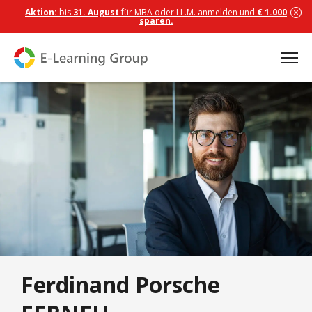
Aktion:
bis
31. August
für MBA oder LL.M. anmelden und
€ 1.000
sparen.
Ferdinand Porsche