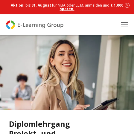
Aktion:
bis
31. August
für MBA oder LL.M. anmelden und
€ 1.000
sparen.
Diplomlehrgang
Projekt- und