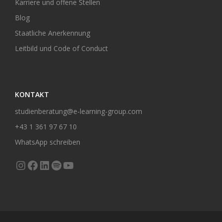
Karriere und offene Stellen
Blog
Staatliche Anerkennung
Leitbild und Code of Conduct
KONTAKT
studienberatung@e-learning-group.com
+43 1 361 97 67 10
WhatsApp schreiben
Instagram
Facebook
LinkedIn
Spotify
YouTube