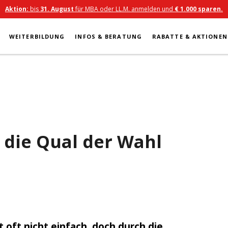
Aktion:
bis
31. August
für MBA oder LL.M. anmelden und
€ 1.000 sparen.
WEITERBILDUNG
INFOS & BERATUNG
RABATTE & AKTIONEN
die Qual der Wahl
 oft nicht einfach, doch durch die